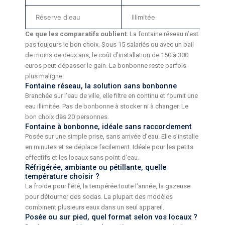
Réserve d'eau
Illimitée
Li
Ce que les comparatifs oublient
. La fontaine réseau n’est
pas toujours le bon choix. Sous 15 salariés ou avec un bail
de moins de deux ans, le coût d’installation de 150 à 300
euros peut dépasser le gain. La bonbonne reste parfois
plus maligne.
Fontaine réseau, la solution sans bonbonne
Branchée sur l’eau de ville, elle filtre en continu et fournit une
eau illimitée. Pas de bonbonne à stocker ni à changer. Le
bon choix dès 20 personnes.
Fontaine à bonbonne, idéale sans raccordement
Posée sur une simple prise, sans arrivée d’eau. Elle s’installe
en minutes et se déplace facilement. Idéale pour les petits
effectifs et les locaux sans point d’eau.
Réfrigérée, ambiante ou pétillante, quelle
température choisir ?
La froide pour l’été, la tempérée toute l’année, la gazeuse
pour détourner des sodas. La plupart des modèles
combinent plusieurs eaux dans un seul appareil.
Posée ou sur pied, quel format selon vos locaux ?