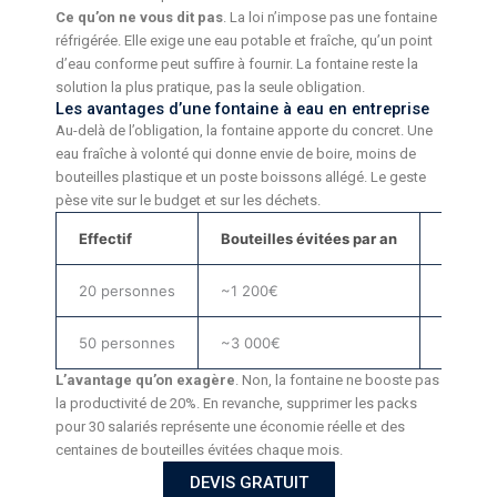
Ce qu’on ne vous dit pas
. La loi n’impose pas une fontaine
réfrigérée. Elle exige une eau potable et fraîche, qu’un point
d’eau conforme peut suffire à fournir. La fontaine reste la
solution la plus pratique, pas la seule obligation.
Les avantages d’une fontaine à eau en entreprise
Au-delà de l’obligation, la fontaine apporte du concret. Une
eau fraîche à volonté qui donne envie de boire, moins de
bouteilles plastique et un poste boissons allégé. Le geste
pèse vite sur le budget et sur les déchets.
Effectif
Bouteilles évitées par an
Locatio
20 personnes
~1 200€
~480 €
50 personnes
~3 000€
~720 €
L’avantage qu’on exagère
. Non, la fontaine ne booste pas
la productivité de 20%. En revanche, supprimer les packs
pour 30 salariés représente une économie réelle et des
centaines de bouteilles évitées chaque mois.
DEVIS GRATUIT