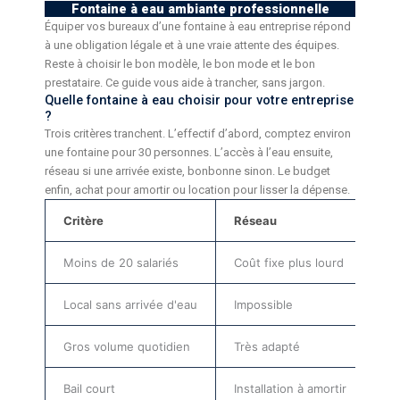
Fontaine à eau ambiante professionnelle
Équiper vos bureaux d’une fontaine à eau entreprise répond
à une obligation légale et à une vraie attente des équipes.
Reste à choisir le bon modèle, le bon mode et le bon
prestataire. Ce guide vous aide à trancher, sans jargon.
Quelle fontaine à eau choisir pour votre entreprise
?
Trois critères tranchent. L’effectif d’abord, comptez environ
une fontaine pour 30 personnes. L’accès à l’eau ensuite,
réseau si une arrivée existe, bonbonne sinon. Le budget
enfin, achat pour amortir ou location pour lisser la dépense.
Critère
Réseau
Bo
Moins de 20 salariés
Coût fixe plus lourd
So
Local sans arrivée d'eau
Impossible
Sol
Gros volume quotidien
Très adapté
Ch
Bail court
Installation à amortir
Sa