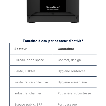
Fontaine à eau par secteur d'activité
Secteur
Contrainte
Typ
Bureau, open space
Confort, design
Rés
Santé, EHPAD
Hygiène renforcée
Rés
Restauration collective
Hygiène alimentaire
Rés
Industrie, chantier
Poussière, robustesse
Rés
Espace public, ERP
Fort passage
Rés