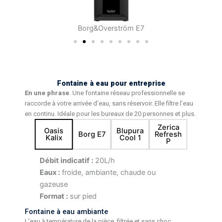
Borg&Overström E7
Fontaine à eau pour entreprise
En une phrase
. Une fontaine réseau professionnelle se
raccorde à votre arrivée d’eau, sans réservoir. Elle filtre l’eau
en continu. Idéale pour les bureaux de 20 personnes et plus.
Zerica
Oasis
Blupura
Borg E7
Refresh
Kalix
Cool 1
P
Débit indicatif :
20L/h
Eaux :
froide, ambiante, chaude ou
gazeuse
Format :
sur pied
Fontaine à eau ambiante
L’eau à température de la pièce, filtrée et sans choc