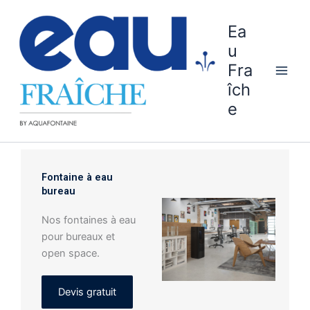
Aller
au
Ea
contenu
u
Fra
îch
e
Fontaine à eau
bureau
Nos fontaines à eau
pour bureaux et
open space.
Devis gratuit