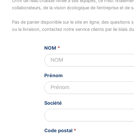
Offrir de l’eau chaude filtrée à ses équipes, ce n’est finalem
collaborateurs, de la vision écologique de l’entreprise et de 
Pas de panier disponible sur le site en ligne, des questions su
ou la livraison, contactez notre service clients par lie biais
Devis
NOM
*
gratuit
Prénom
Société
Code postal
*