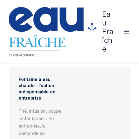
Aller
au
Ea
contenu
u
Fra
îch
e
Fontaine à eau
chaude : l’option
indispensable en
entreprise
Thé, infusion, soupe
instantanée… En
entreprise, la
demande en