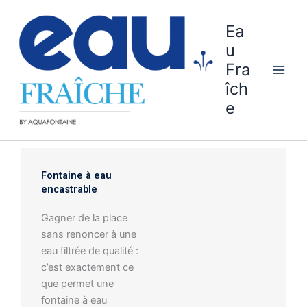
Aller
au
Ea
contenu
u
Fra
îch
e
Fontaine à eau
encastrable
Gagner de la place
sans renoncer à une
eau filtrée de qualité :
c’est exactement ce
que permet une
fontaine à eau