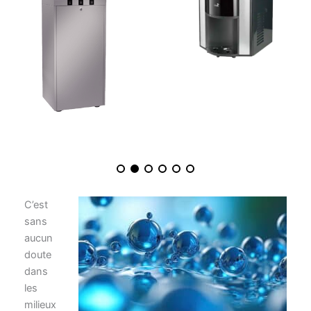
OASIS ONYX
OASIS
OASIS KALIX
HAUT DE GAMME
C’est
sans
aucun
doute
dans
les
milieux
industriels et les entreprises de BTP qu’une
fontaine à