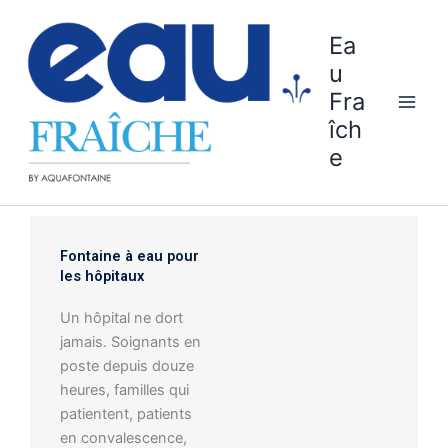
Aller
au
Ea
contenu
u
Fra
îch
e
Fontaine à eau pour
les hôpitaux
Un hôpital ne dort
jamais. Soignants en
poste depuis douze
heures, familles qui
patientent, patients
en convalescence,