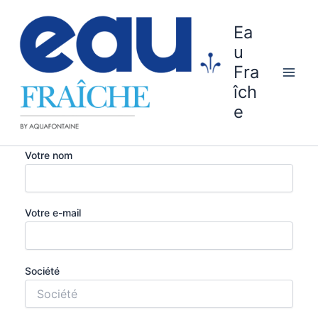
Aller
au
Ea
contenu
u
Fra
îch
e
Votre nom
Votre e-mail
Société