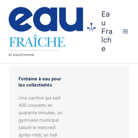
Aller
au
Ea
contenu
u
Fra
îch
e
Fontaine à eau pour
les collectivités
Une cantine qui sert
400 couverts en
quarante minutes, un
gymnase municipal
saturé le mercredi
après-midi, un hall