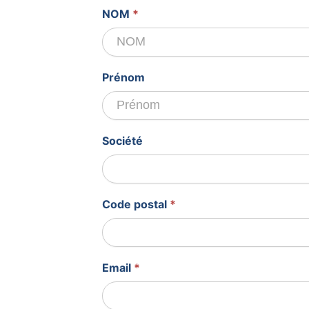
Devis
NOM
*
gratuit
Prénom
Société
Code postal
*
Email
*