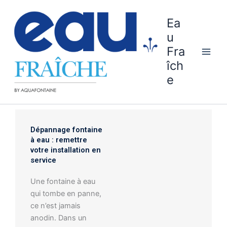
Aller
au
Ea
contenu
u
Fra
îch
e
Dépannage fontaine
à eau : remettre
votre installation en
service
Une fontaine à eau
qui tombe en panne,
ce n’est jamais
anodin. Dans un