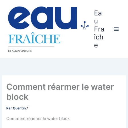
Aller
au
Ea
contenu
u
Fra
îch
e
Comment réarmer le water
block
Par
Quentin
/
Comment réarmer le water block